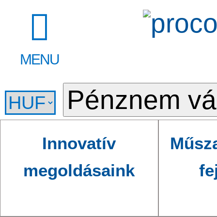
MENU
Innovatív
Műsza
megoldásaink
fe