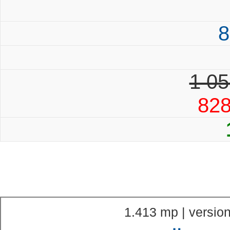
8
1 05
82
1.413 mp | version