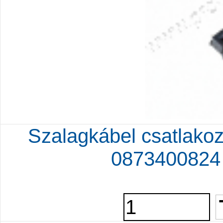
Szalagkábel csatlako
0873400824