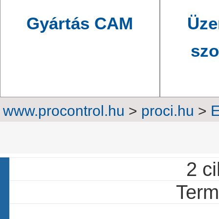
Gyártás CAM
Üze
szo
www.procontrol.hu
>
proci.hu
>
E
Szöglet
2 ci
Termé