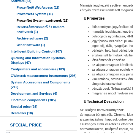
Software (57)
Manuális jegykezelő szoftver, enged
ProxerNet6 WebAccess (11)
kártyás fizetéssel rendezett megoldá
ProxerNet3 System (11)
Properties
ProxerNet System szoftverek (21)
élőszemélyes jegyértékesítő
Rendszámfelismerő és kamera
manuális jegykiadás, jegyér
szoftverek (1)
belépőjegy nyomtatása, RFI
Archive software (2)
jegytípusok kezelése: pl. alk
Other software (1)
jogosító), diák, nyugdíjas, h
bérletek: heti, havi bérlet, 
Intelligent Building Control (107)
értékesített termékek felvih
Queuing and Information Systems,
létszámkorlát kezelése
Displays (47)
az alapcsomagban kétféle f
Cardprinters and accessories (183)
az alapcsomagban egyféle va
az alapcsomagban egy pénz
GWInstek measurement instruments (298)
kimutatások, statisztikák ér
System Accessories and Components
látogatási statisztikák
(212)
pénztárosok (felhasználók)
magyar és angol nyelven elér
Development and Services (6)
Electronic components (305)
Technical Description
Special price (93)
Szükséges hardverkörnyezet:
Bestseller (18)
támogatott böngészők: Chrome, Mozil
a számlázáshoz: kapcsolt online pé
szükséges stabil vezetékes ethernet 
SPECIAL PRICE
hardverei között, beléptető kapuk, ol