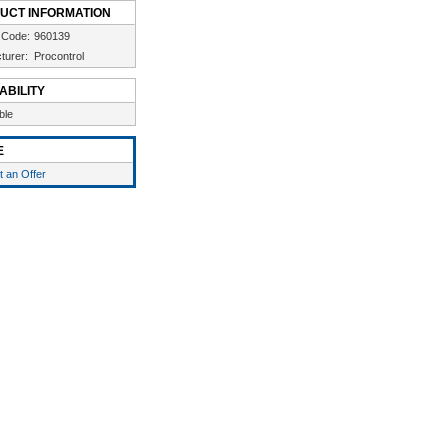
UCT INFORMATION
 Code:
960139
turer:
Procontrol
ABILITY
ble
E
 an Offer