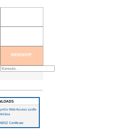
tration
|
Create new password
WEBSHOP
NLOADS
ynGo Web Access szoftv
 leírása
BISZ Certificate