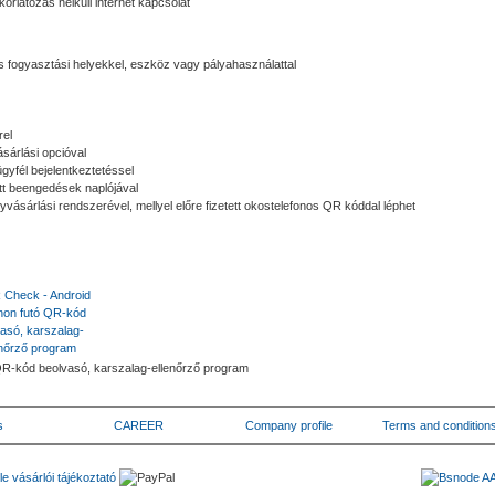
orlátozás nélküli internet kapcsolat
s fogyasztási helyekkel, eszköz vagy pályahasználattal
rel
sárlási opcióval
ügyfél bejelentkeztetéssel
tt beengedések naplójával
gyvásárlási rendszerével, mellyel előre fizetett okostelefonos QR kóddal léphet
QR-kód beolvasó, karszalag-ellenőrző program
s
CAREER
Company profile
Terms and condition