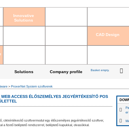
Sign in
|
Regis
Innovative
Solutions
CAD Design
e
Basket empty.
Solutions
Company profile
tware
>
ProxerNet System szoftverek
O WEB ACCESS ÉLŐSZEMÉLYES JEGYÉRTÉKESÍTŐ POS
DOW
ÜLETTEL
Pa
er
 cikkértékesítő szoftvermodul egy élőszemélyes jegyértékesítő szoftver,
MA
tal a fizető beléptető rendszerrel, beléptető kapukkal, olvasókkal.