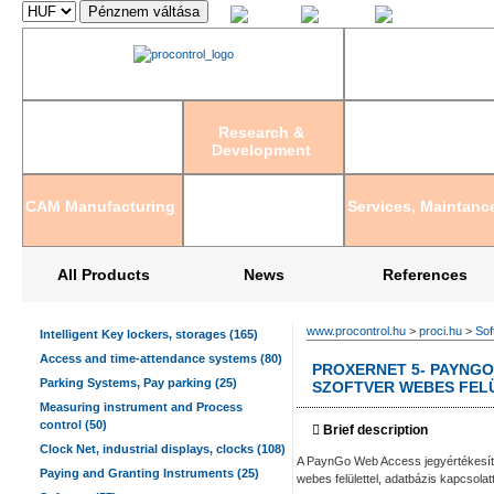
Magyar
English
Deutsch
Research &
Development
CAM Manufacturing
Services, Maintanc
All Products
News
References
www.procontrol.hu
>
proci.hu
>
Sof
Intelligent Key lockers, storages (165)
Access and time-attendance systems (80)
PROXERNET 5- PAYNG
Parking Systems, Pay parking (25)
SZOFTVER WEBES FEL
Measuring instrument and Process
control (50)
Brief description
Clock Net, industrial displays, clocks (108)
A PaynGo Web Access jegyértékesítő,
Paying and Granting Instruments (25)
webes felülettel, adatbázis kapcsolat