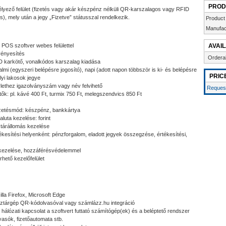
PROD
élyező felület (fizetés vagy akár készpénz nélküli QR-karszalagos vagy RFID
s), mely után a jegy „Fizetve” státusszal rendelkezik.
Product
Manufac
 POS szoftver webes felülettel
AVAIL
vényesítés
Ordera
D karkötő, vonalkódos karszalag kiadása
almi (egyszeri belépésre jogosító), napi (adott napon többször is ki- és belépésre
PRIC
elyi lakosok jegye
bérlethez igazolványszám vagy név felvihető
Request
etők: pl. kávé 400 Ft, turmix 750 Ft, melegszendvics 850 Ft
izetésmód: készpénz, bankkártya
luta kezelése: forint
tárállomás kezelése
tékesítési helyenként: pénzforgalom, eladott jegyek összegzése, értékesítési,
 kezelése, hozzáférésvédelemmel
hető kezelőfelület
la Firefox, Microsoft Edge
nztárgép QR-kódolvasóval vagy számlázz.hu integráció
hálózati kapcsolat a szoftvert futtató számítógép(ek) és a beléptető rendszer
vasók, fizetőautomata stb.