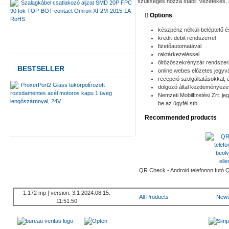
szükséges hozzá stabil, vezetékes, k
Szalagkábel csatlakozó aljzat SMD 20P FPC
90 fok TOP-BOT contact Omron XF2M-2015-1A
Options
RoHS
készpénz nélküli beléptető é
kredit-debit rendszerrel
fizetőautomatával
raktárkezeléssel
öltözőszekrényzár rendszer
BESTSELLER
online webes előzetes jegyvá
recepció szolgáltatásokkal, 
ProxerPort2 Glass tükörpolírozott
dolgozó által kezdeményeze
rozsdamentes acél motoros kapu 1 üveg
Nemzeti Mobilfizetési Zrt. je
lengőszárnnyal, 24V
be az ügyfél stb.
Recommended products
QR Check - Android telefonon futó 
1.172 mp | version: 3.1 2024.08.15.
All Products
New
11:51:50