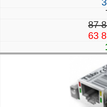
3
87 8
63 8