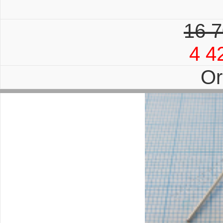
16 7
4 4
Or