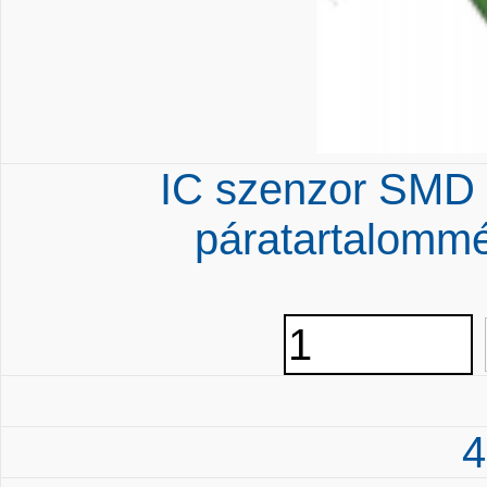
IC szenzor SMD 
páratartalomm
4