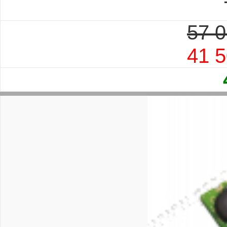
57 0
41 5