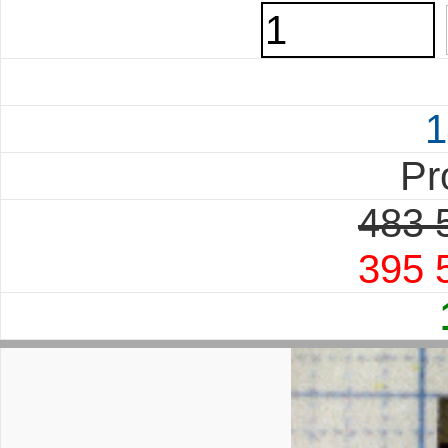
1
Pr
483 
395 