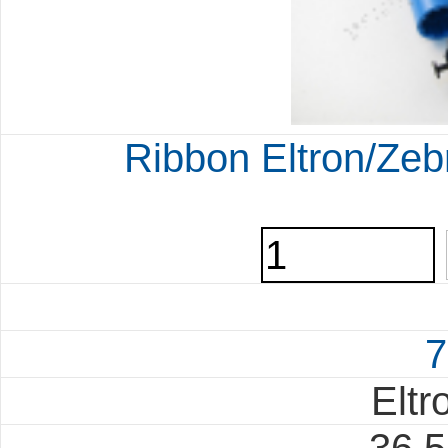
Ribbon Eltron/Z
7
Eltr