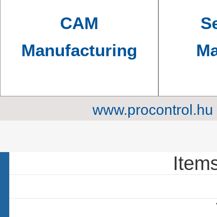
CAM
Se
Manufacturing
Ma
www.procontrol.hu
93 ite
Items