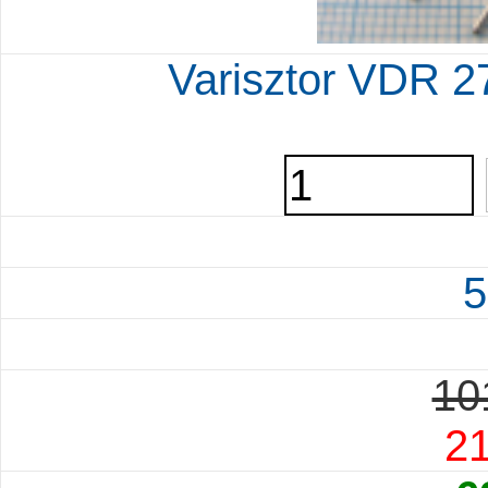
Varisztor VDR
5
10
21