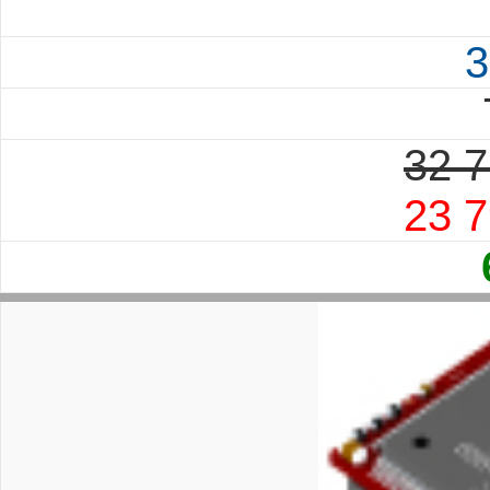
3
32 7
23 7