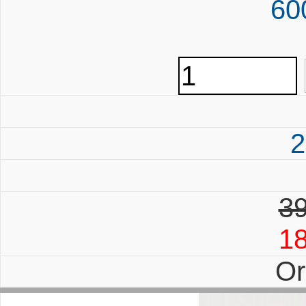
60
2
39
18
Or