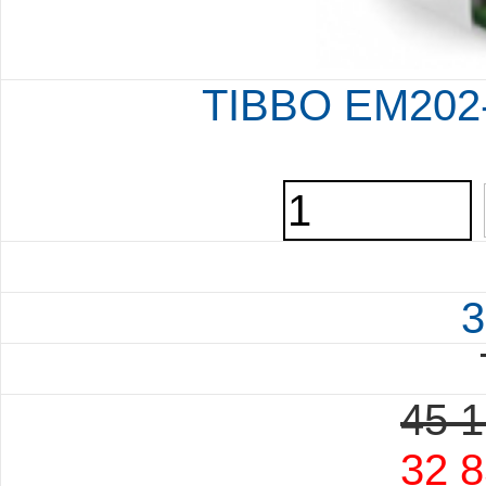
TIBBO EM202-
3
45 1
32 8