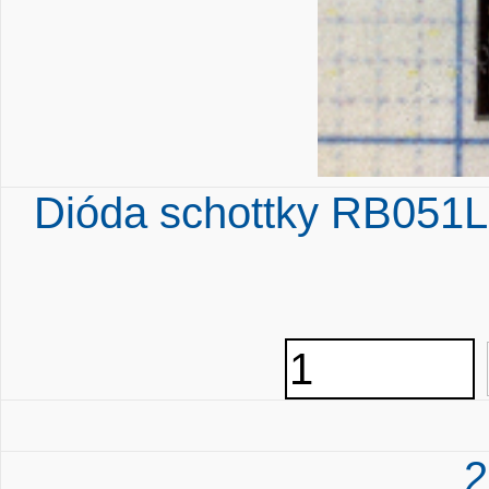
Dióda schottky RB05
2