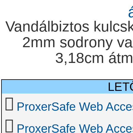
Vandálbiztos kulcsk
2mm sodrony va
3,18cm átm
LET
ProxerSafe Web Acces
ProxerSafe Web Acce