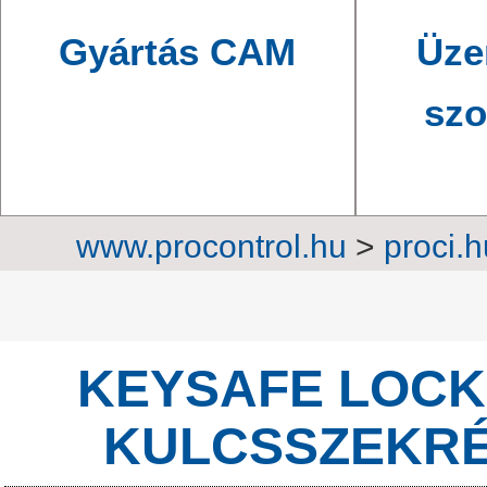
Gyártás CAM
Üze
szo
www.procontrol.hu
>
proci.h
szekrények
>
Kulcsdugós
KEYSAFE LOCK 
KULCSSZEKRÉ