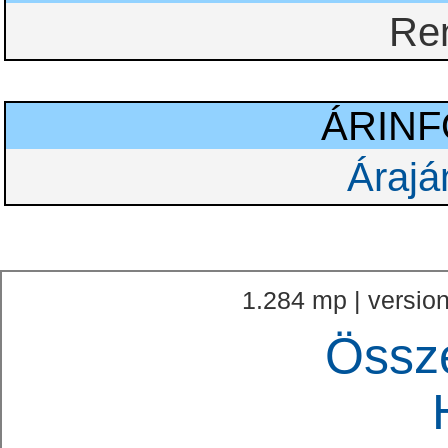
Re
ÁRIN
Árajá
1.284 mp | version
Össz