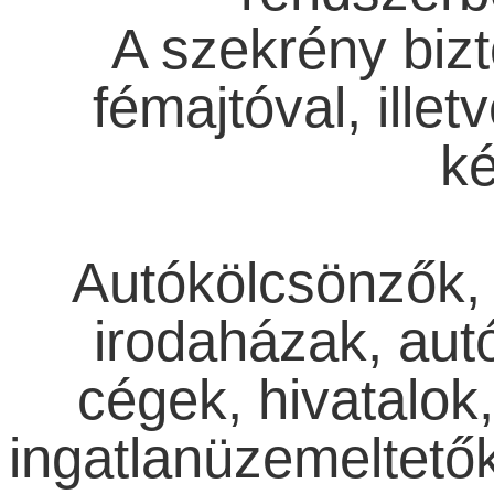
A szekrény bizt
fémajtóval, illet
ké
Autókölcsönzők, 
irodaházak, autó
cégek, hivatalok,
ingatlanüzemeltetők