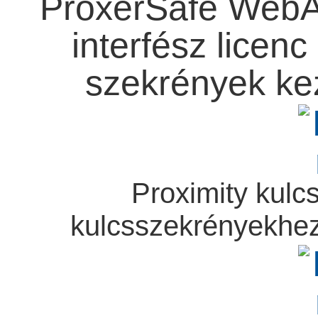
ProxerSafe Web
interfész licenc
szekrények ke
Proximity kul
kulcsszekrényekhe