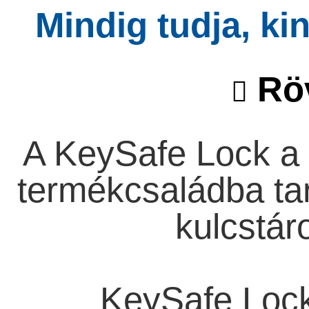
Mindig tudja, ki
Röv
A KeySafe Lock a 
termékcsaládba tar
kulcstár
KeySafe Lock