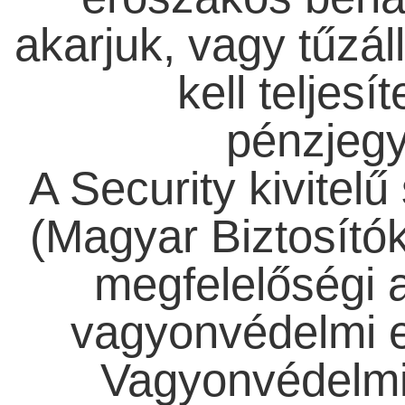
akarjuk, vagy tűzá
kell teljesí
pénzjeg
A Security kivite
(Magyar Biztosító
megfelelőségi a
vagyonvédelmi 
Vagyonvédelmi