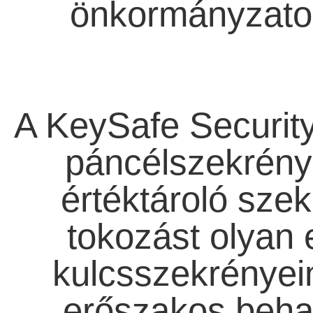
önkormányzatok
A KeySafe Security
páncélszekrényb
értéktároló szek
tokozást olyan 
kulcsszekrényein
erőszakos behat