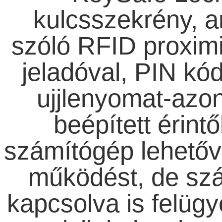
kulcsszekrény, 
szóló RFID proximi
jeladóval, PIN kó
ujjlenyomat-azon
beépített érint
számítógép lehetővé
működést, de sz
kapcsolva is felügye