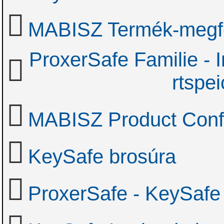
MABISZ Termék-megfel
ProxerSafe Familie - 
rtspe
MABISZ Product Conf
KeySafe brosúra
ProxerSafe - KeySafe 