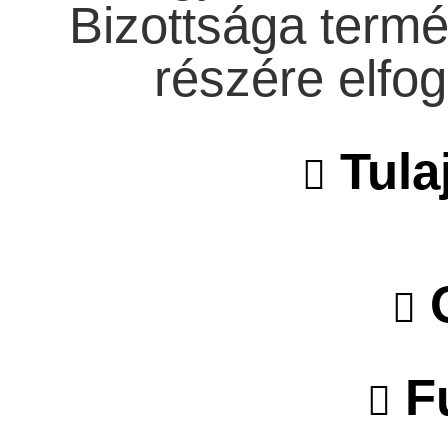
Bizottsága termé
részére elfog
Tula
O
F