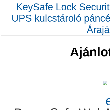
KeySafe Lock Securi
UPS kulcstároló páncé
Árajá
Ajánlo