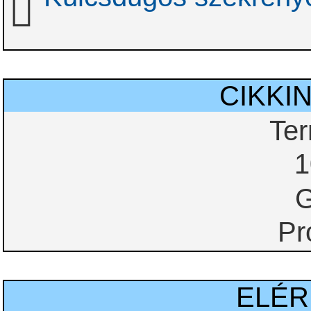
CIKKI
Te
1
G
Pr
ELÉ