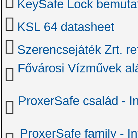
KeySafe Lock bemutat
KSL 64 datasheet
Szerencsejáték Zrt. re
Fővárosi Vízművek alá
ProxerSafe család - In
ProxerSafe family - In