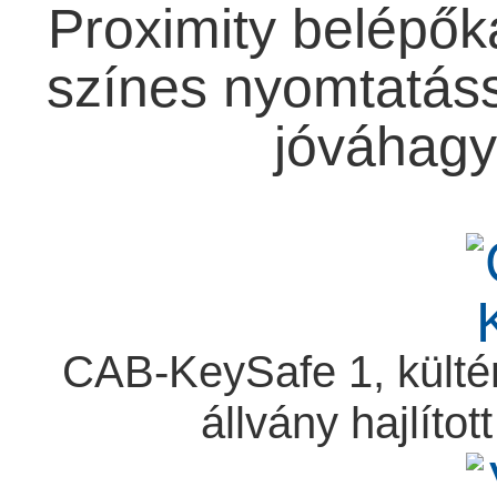
Proximity belépő
színes nyomtatáss
jóváhagyo
CAB-KeySafe 1, kültér
állvány hajlítot