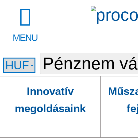
MENU
Innovatív
Műsza
megoldásaink
fe