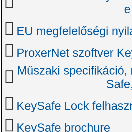
e
EU megfelelőségi nyil
ProxerNet szoftver Ke
Műszaki specifikáció,
Safe
KeySafe Lock felhaszn
KeySafe brochure