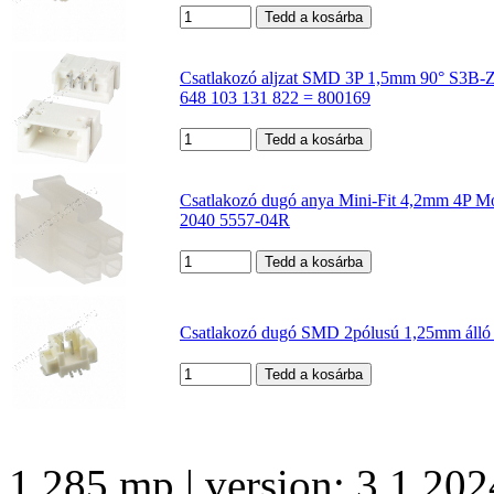
Csatlakozó aljzat SMD 3P 1,5mm 90° S3B
648 103 131 822 = 800169
Csatlakozó dugó anya Mini-Fit 4,2mm 4P M
2040 5557-04R
Csatlakozó dugó SMD 2pólusú 1,25mm áll
1.285 mp | version: 3.1 202