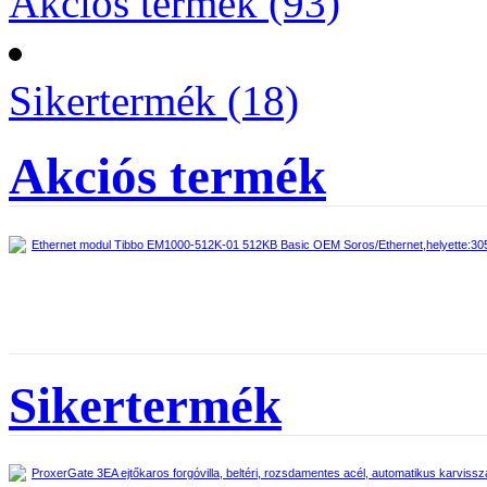
Akciós termék (93)
Sikertermék (18)
Akciós termék
Ethernet modul Tibbo EM1000-512K-01 512KB Basic OEM Soros/Ethernet,helyette:
Sikertermék
ProxerGate 3EA ejtőkaros forgóvilla, beltéri, rozsdamentes acél, automatikus karvissza