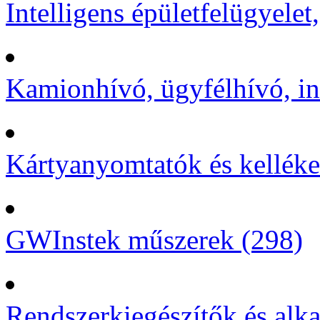
Intelligens épületfelügyelet
Kamionhívó, ügyfélhívó, in
Kártyanyomtatók és kelléke
GWInstek műszerek (298)
Rendszerkiegészítők és alka