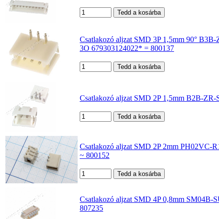
Csatlakozó aljzat SMD 3P 1,5mm 90° B3B
3O 679303124022* = 800137
Csatlakozó aljzat SMD 2P 1,5mm B2B-ZR
Csatlakozó aljzat SMD 2P 2mm PH02VC
~ 800152
Csatlakozó aljzat SMD 4P 0,8mm SM04B-
807235