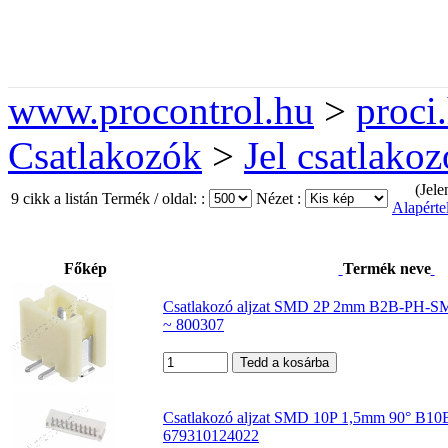
www.procontrol.hu
>
proci
Csatlakozók
>
Jel csatlako
(Jele
9 cikk a listán
Termék / oldal: :
Nézet :
Alapérte
Főkép
Termék neve
Csatlakozó aljzat SMD 2P 2mm B2B-PH-SM
~ 800307
Csatlakozó aljzat SMD 10P 1,5mm 90° B
679310124022