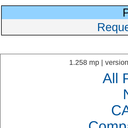
Reque
1.258 mp | version
All 
C
Compa