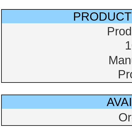
PRODUCT
Prod
1
Manu
Pr
AVAI
Or