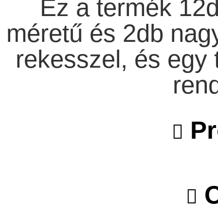
Ez a termék 12d
méretű és 2db nagym
rekesszel, és egy t
rend
Pr
O