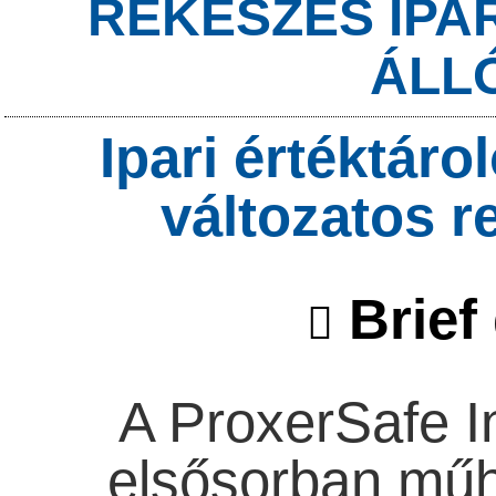
REKESZES IPA
ÁLLÓ
Ipari értéktáro
változatos 
Brief 
A ProxerSafe I
elsősorban műh