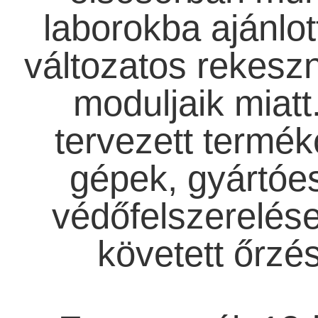
laborokba ajánlot
változatos rekesz
moduljaik miatt
tervezett termé
gépek, gyártóe
védőfelszerelése
követett őrzé