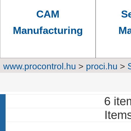
CAM
Se
Manufacturing
Ma
www.procontrol.hu
>
proci.hu
>
Brackets,
6 ite
Items