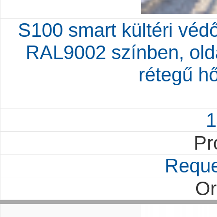
S100 smart kültéri védőf
RAL9002 színben, old
rétegű hő
1
Pr
Reque
Or