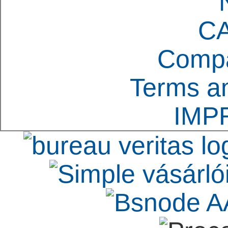
C
Compa
Terms an
IMP