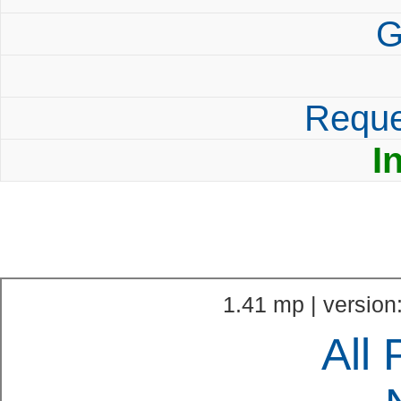
G
Reque
I
1.41 mp | version
All 