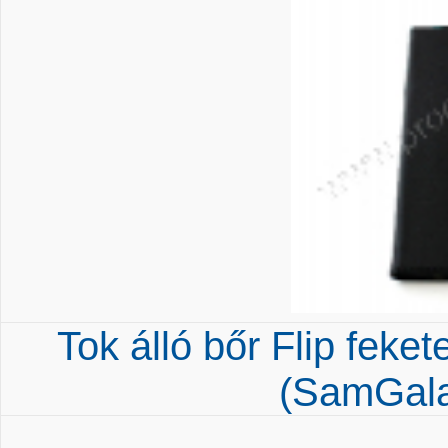
Tok álló bőr Flip feket
(SamGal