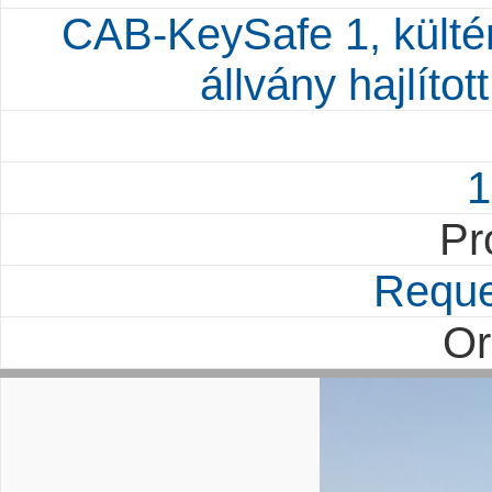
CAB-KeySafe 1, kültér
állvány hajlítot
1
Pr
Reque
Or