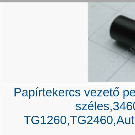
Papírtekercs vezető p
széles,34
TG1260,TG2460,Auto