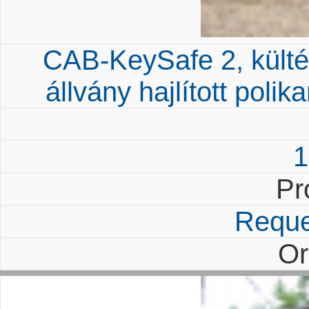
CAB-KeySafe 2, kültér
állvány hajlított poli
1
Pr
Reque
Or