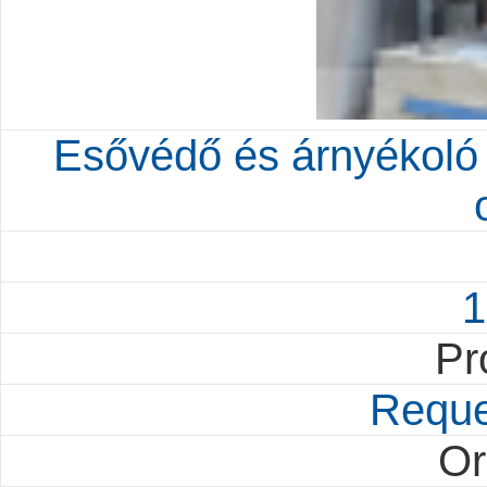
Esővédő és árnyékoló
1
Pr
Reque
Or