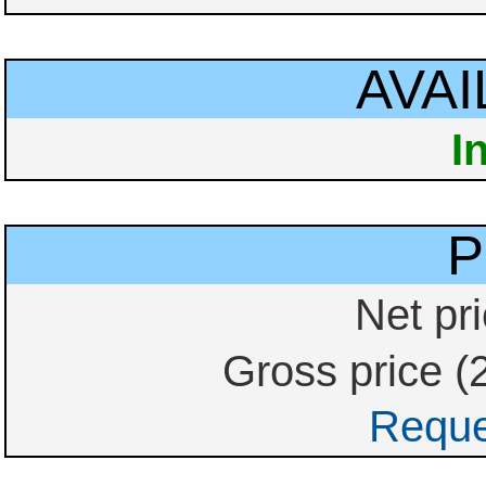
AVAI
I
P
Net pri
Gross price (
Reque