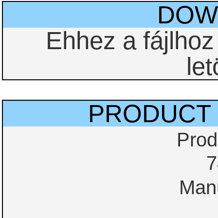
DOW
Ehhez a fájlho
let
PRODUCT 
Prod
7
Manu