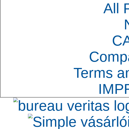
All 
C
Compa
Terms an
IMP