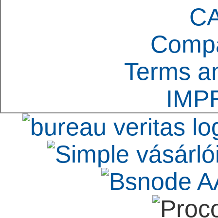
C
Compa
Terms an
IMP