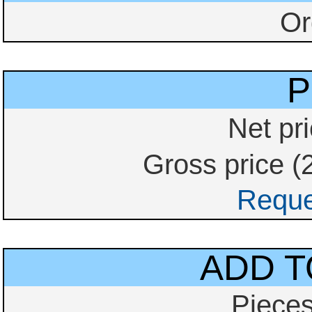
Or
P
Net pri
Gross price (
Reque
ADD T
Piece