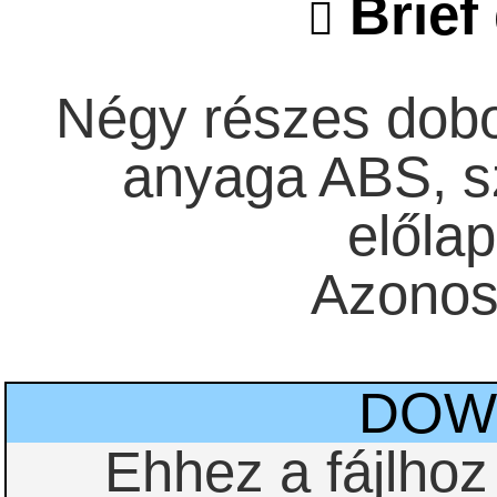
Brief 
Négy részes dob
anyaga ABS, sz
előlap
Azonos
DOW
Ehhez a fájlho