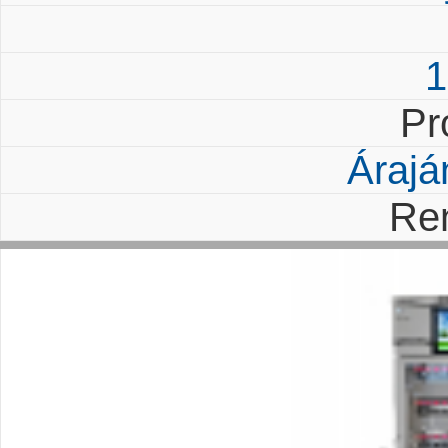
1
Pr
Árajá
Re