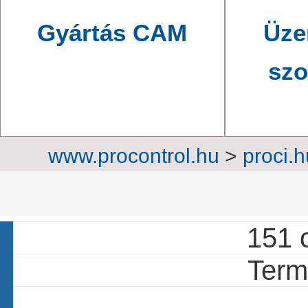
Gyártás CAM
Üze
szo
www.procontrol.hu
>
proci.h
sz
151 c
Termé