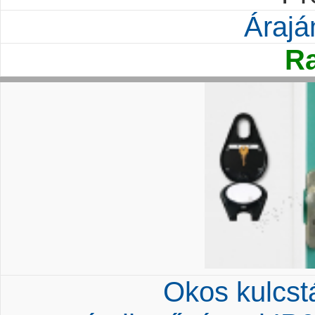
Árajá
Ra
Okos kulcstá