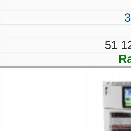
3
51 1
Ra