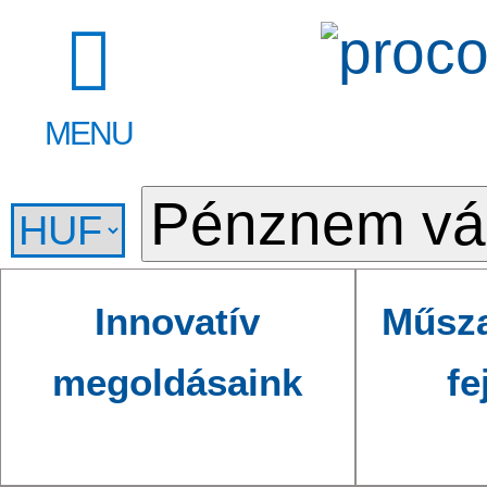
MENU
Innovatív
Műsza
megoldásaink
fe