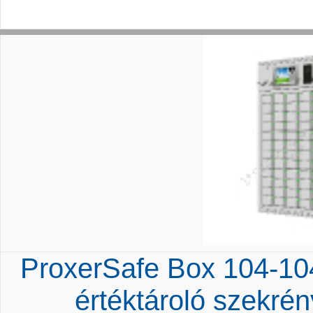
ProxerSafe Box 104-104
értéktároló szekrény