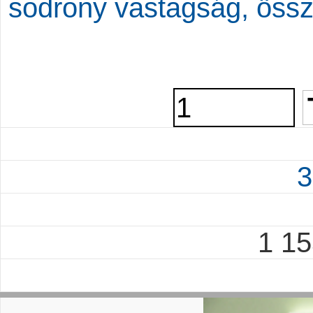
sodrony vastagság, öss
3
1 1