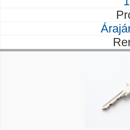
1
Pr
Árajá
Re