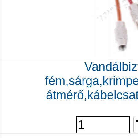
Vandálbiz
fém,sárga,krimp
átmérő,kábelcsa