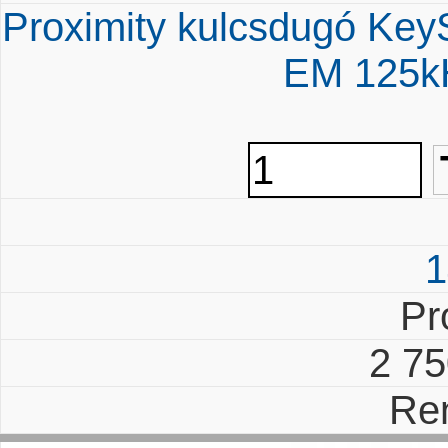
Proximity kulcsdugó Key
EM 125k
1
Pr
2 7
Re