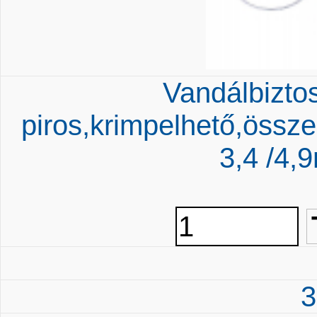
Vandálbiztos
piros,krimpelhető,össz
3,4 /4
3