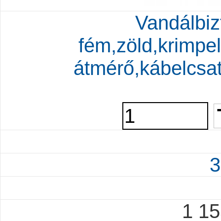
Vandálbiz
fém,zöld,krimpe
átmérő,kábelcsa
3
1 1