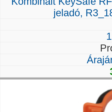
Kombinált KeySafe RF
jeladó, R3_1
1
Pr
Árajá