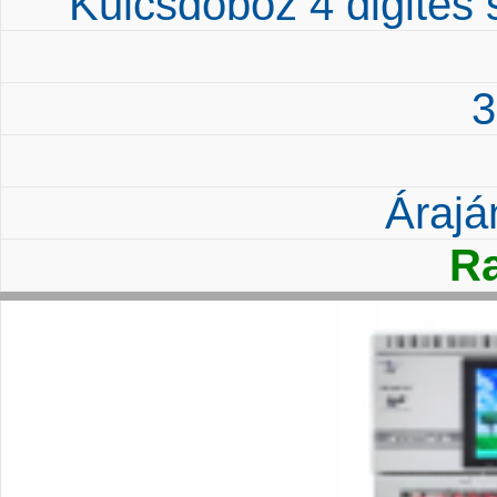
Kulcsdoboz 4 digites
3
Árajá
Ra