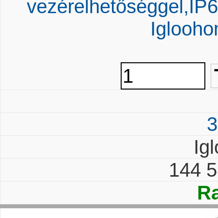
vezérelhetőséggel,IP
Iglooho
3
Ig
144 
Ra