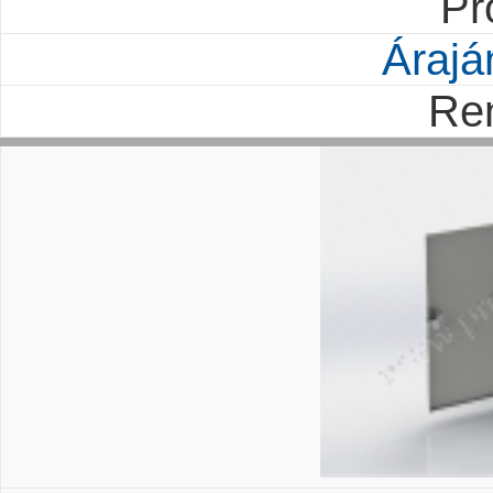
Pr
Árajá
Re