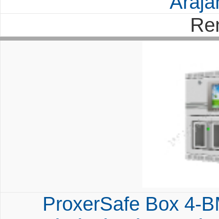
Árajá
Re
ProxerSafe Box 4-BM