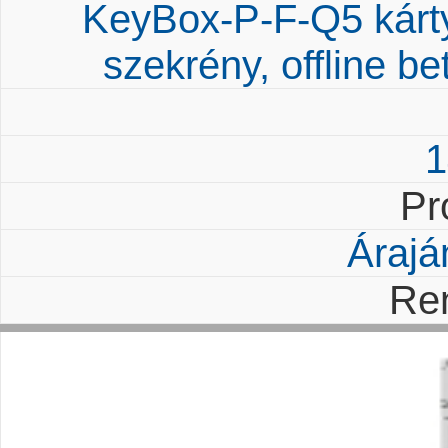
KeyBox-P-F-Q5 kártyá
szekrény, offline be
1
Pr
Árajá
Re