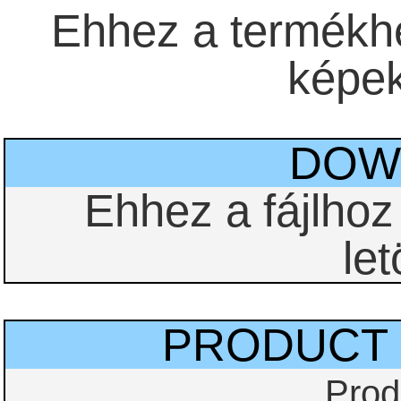
Ehhez a termékhe
képek 
DOW
Ehhez a fájlho
let
PRODUCT 
Prod