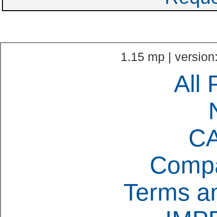
1.15 mp | version
All 
C
Compa
Terms an