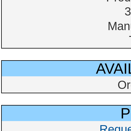
3
Manu
AVAI
Or
P
Reque