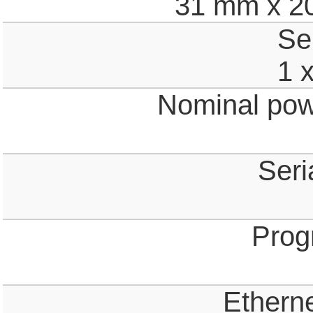
31 mm x 2
Ser
1 
Nominal pow
Seri
Prog
Ethern