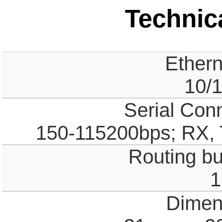
Technica
Ethern
10/
Serial Con
150-115200bps; RX,
Routing buf
1
Dimen