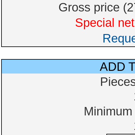
Gross price (
Special net
Reque
ADD 
Piece
Minimum o