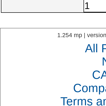
1.254 mp | version
All 
C
Compa
Terms an