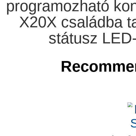
programozható kon
X20X családba t
státusz LED-
Recommen