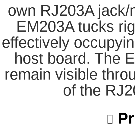
own RJ203A jack/
EM203A tucks rig
effectively occupyi
host board. The 
remain visible thro
of the RJ2
Pr