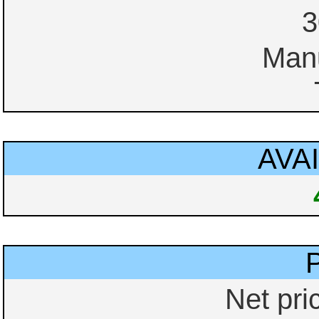
3
Manu
AVAI
Net pri