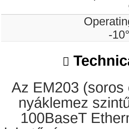
Operatin
-10
Technica
Az EM203 (soros 
nyáklemez szintű
100BaseT Ethern