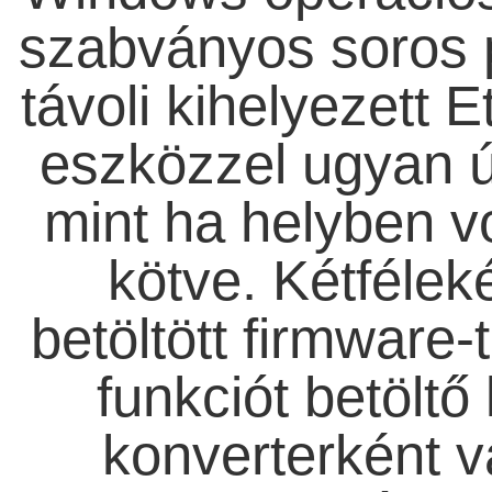
szabványos soros p
távoli kihelyezett E
eszközzel ugyan 
mint ha helyben v
kötve. Kétfélek
betöltött firmware-
funkciót betöltő
konverterként 