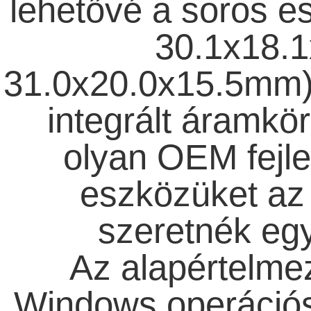
lehetővé a soros e
30.1x18.
31.0x20.0x15.5mm)
integrált áramkör
olyan OEM fejle
eszközüket az 
szeretnék egy
Az alapértelm
Windows operációs