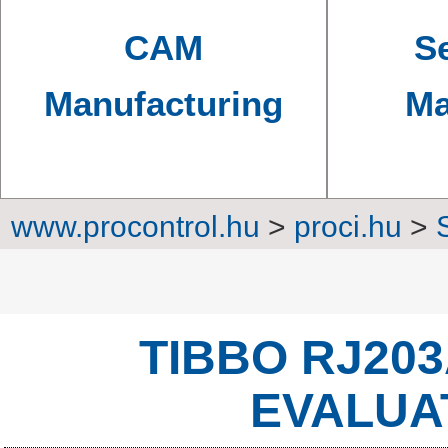
CAM
Se
Manufacturing
Ma
www.procontrol.hu
>
proci.hu
>
Converters, transm
TIBBO RJ20
EVALUA