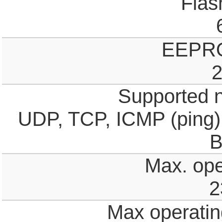
Fla
EEPR
2
Supported n
UDP, TCP, ICMP (ping)
B
Max. ope
2
Max operating