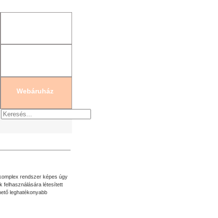
gisztráció
|
Új jelszó generálás
Webáruház
tó komplex rendszer képes úgy
 felhasználására létesített
lehető leghatékonyabb