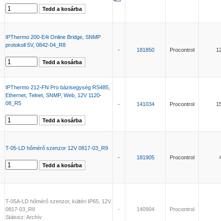
IPThermo 200-E4i Online Bridge, SNMP
protokoll 5V, 0842-04_R8
-
181850
Procontrol
1
IPThermo 212-FN Pro bázisegység RS485,
Ethernet, Telnet, SNMP, Web, 12V 1120-
08_R5
-
141034
Procontrol
1
T-05-LD hőmérő szenzor 12V 0817-03_R9
-
181905
Procontrol
T-05A-LD hőmérő szenzor, kültéri IP65, 12V
0817-03_R8
-
140904
Procontrol
Státusz: Archív