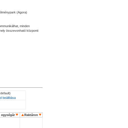
, élménypark (Agora)
kommunikálhat, minden
phely összevonható központi
default)
d beállítása
ó egységár
Raktáron