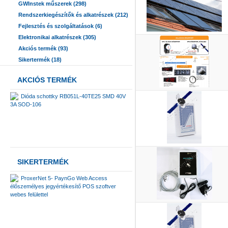
GWInstek műszerek (298)
Rendszerkiegészítők és alkatrészek (212)
Fejlesztés és szolgáltatások (6)
Elektronikai alkatrészek (305)
Akciós termék (93)
Sikertermék (18)
AKCIÓS TERMÉK
Dióda schottky RB051L-40TE25 SMD 40V
3A SOD-106
SIKERTERMÉK
ProxerNet 5- PaynGo Web Access
élőszemélyes jegyértékesítő POS szoftver
webes felülettel