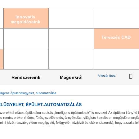
Bejelentkezés
|
Re
Innovatív
megoldásaink
Tervezés CAD
A kosár üres.
Rendszereink
Magunkról
elligens épületfelügyelet, automatizálás
ELÜGYELET, ÉPÜLET-AUTOMATIZÁLÁS
zerekkel ellátott épületeket szokás „Intelligens épületeknek” is nevezni. Az épületet irányí
rendszereket (hűtés, fűtés, szellőztetés, árnyékolás, világítás kezelése., megújuló energiák
lmi jelző, riasztó-; video megfigyelő, felügyelő-, tűzjelző és oltórendszerek), hogy azzal a 