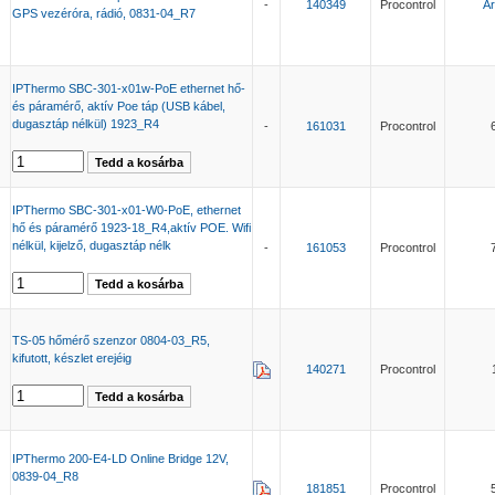
-
140349
Procontrol
Ár
GPS vezéróra, rádió, 0831-04_R7
IPThermo SBC-301-x01w-PoE ethernet hő-
és páramérő, aktív Poe táp (USB kábel,
dugasztáp nélkül) 1923_R4
-
161031
Procontrol
IPThermo SBC-301-x01-W0-PoE, ethernet
hő és páramérő 1923-18_R4,aktív POE. Wifi
nélkül, kijelző, dugasztáp nélk
-
161053
Procontrol
TS-05 hőmérő szenzor 0804-03_R5,
kifutott, készlet erejéig
140271
Procontrol
IPThermo 200-E4-LD Online Bridge 12V,
0839-04_R8
181851
Procontrol