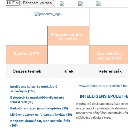
Magyar
English
Deutsch
Műszaki kutatás-
fejlesztés
Gyártás CAM
Üzemeltetés,
szolgáltatás
Összes termék
Hírek
Referenciák
www.procontrol.hu
>
proci.hu
>
Int
Intelligens kulcs- és értéktároló
szekrények (165)
INTELLIGENS ÉPÜLETF
Beléptető és munkaidő-nyilvántartó
rendszerek (80)
A korszerű épületautomatizálási rends
Parkoló rendszer, járműbeléptetés (25)
összehangolni a különböző elektromos 
rendszerek irányítása; behatolás-véde
Mérőrendszerek és folyamatirányítás (50)
működést valósítsa meg.
Központi órahálózat, ipari kijelzők, órák
(108)