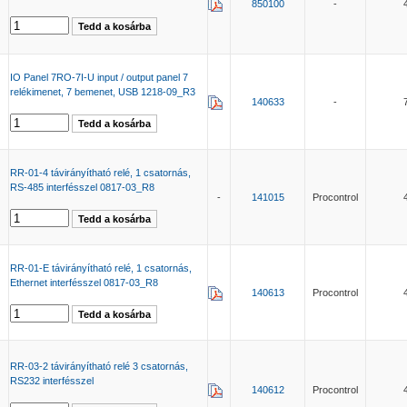
850100
-
IO Panel 7RO-7I-U input / output panel 7
relékimenet, 7 bemenet, USB 1218-09_R3
140633
-
RR-01-4 távirányítható relé, 1 csatornás,
RS-485 interfésszel 0817-03_R8
-
141015
Procontrol
RR-01-E távirányítható relé, 1 csatornás,
Ethernet interfésszel 0817-03_R8
140613
Procontrol
RR-03-2 távirányítható relé 3 csatornás,
RS232 interfésszel
140612
Procontrol