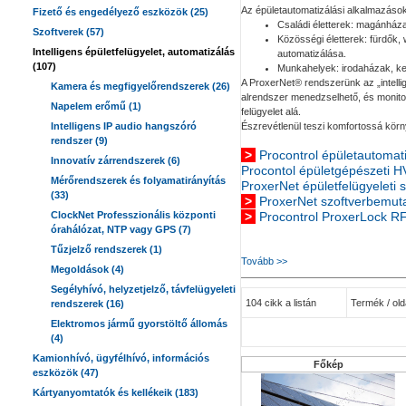
Az épületautomatizálási alkalmazások
Fizető és engedélyező eszközök (25)
Családi életterek: magánház
Szoftverek (57)
Közösségi életterek: fürdők,
Intelligens épületfelügyelet, automatizálás
automatizálása.
(107)
Munkahelyek: irodaházak, ker
A ProxerNet® rendszerünk az „intelli
Kamera és megfigyelőrendszerek (26)
alrendszer menedzselhető, és monitor
Napelem erőmű (1)
felügyelet alá.
Intelligens IP audio hangszóró
Észrevétlenül teszi komfortossá kör
rendszer (9)
>
Procontrol épületautomat
Innovatív zárrendszerek (6)
Procontol épületgépészeti 
Mérőrendszerek és folyamatirányítás
ProxerNet épületfelügyeleti 
(33)
>
ProxerNet szoftverbemuta
ClockNet Professzionális központi
>
Procontrol ProxerLock RF
órahálózat, NTP vagy GPS (7)
Tűzjelző rendszerek (1)
Tovább >>
Megoldások (4)
Segélyhívó, helyzetjelző, távfelügyeleti
104 cikk a listán
Termék / olda
rendszerek (16)
Elektromos jármű gyorstöltő állomás
(4)
Kamionhívó, ügyfélhívó, információs
Főkép
eszközök (47)
Kártyanyomtatók és kellékeik (183)