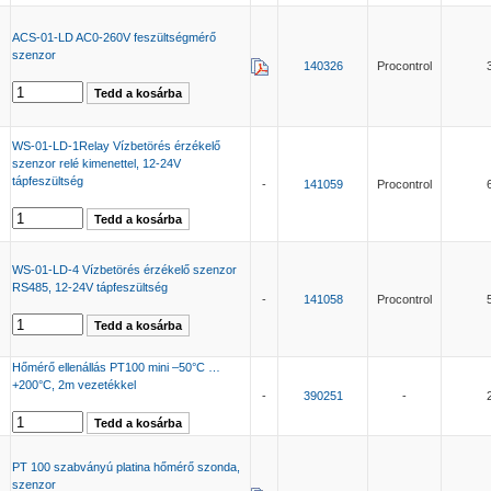
ACS-01-LD AC0-260V feszültségmérő
szenzor
140326
Procontrol
WS-01-LD-1Relay Vízbetörés érzékelő
szenzor relé kimenettel, 12-24V
tápfeszültség
-
141059
Procontrol
WS-01-LD-4 Vízbetörés érzékelő szenzor
RS485, 12-24V tápfeszültség
-
141058
Procontrol
Hőmérő ellenállás PT100 mini –50°C …
+200°C, 2m vezetékkel
-
390251
-
PT 100 szabványú platina hőmérő szonda,
szenzor