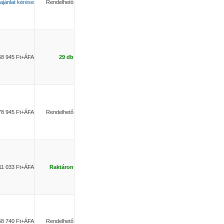
ajánlat kérése
Rendelhető
68 945 Ft+ÁFA
29 db
78 945 Ft+ÁFA
Rendelhető
11 033 Ft+ÁFA
Raktáron
58 740 Ft+ÁFA
Rendelhető