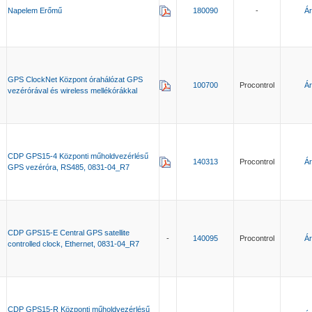
Napelem Erőmű
180090
-
Ár
GPS ClockNet Központ órahálózat GPS
100700
Procontrol
Ár
vezérórával és wireless mellékórákkal
CDP GPS15-4 Központi műholdvezérlésű
140313
Procontrol
Ár
GPS vezéróra, RS485, 0831-04_R7
CDP GPS15-E Central GPS satellite
-
140095
Procontrol
Ár
controlled clock, Ethernet, 0831-04_R7
CDP GPS15-R Központi műholdvezérlésű