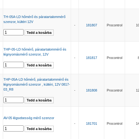
TH-05A-LD hőmérő és páratartalommérő
szenzor, kültéri 12V
-
181807
Procontrol
1
THP-05-LD hőmérő, páratartalommérő és
légnyomásmérő szenzor, 12V
-
181817
Procontrol
THP-05A-LD hőmérő, páratartalommérő és
légnyomásmérő szenzor , kültéri, 12V 0817-
03_R8
-
181808
Procontrol
1
AV-05 légsebesség mérő szenzor
-
181701
Procontrol
1