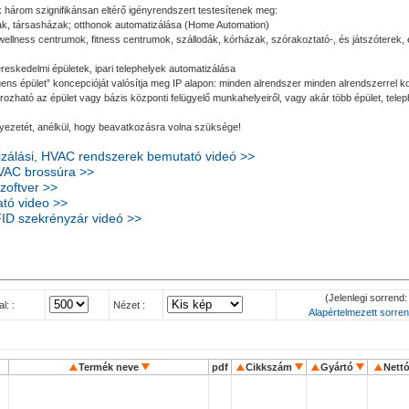
 három szignifikánsan eltérő igényrendszert testesítenek meg:
ak, társasházak; otthonok automatizálása (Home Automation)
 wellness centrumok, fitness centrumok, szállodák, kórházak, szórakoztató-, és játszóterek
eskedelmi épületek, ipari telephelyek automatizálása
gens épület” koncepcióját valósítja meg IP alapon: minden alrendszer minden alrendszerrel 
ozható az épület vagy bázis központi felügyelő munkahelyeiről, vagy akár több épület, tele
nyezetét, anélkül, hogy beavatkozásra volna szüksége!
izálási, HVAC rendszerek bemutató videó >>
HVAC brossúra >>
szoftver >>
tó video >>
ID szekrényzár videó >>
(Jelenlegi sorrend: 
l: :
Nézet :
Alapértelmezett sorren
Termék neve
pdf
Cikkszám
Gyártó
Nett