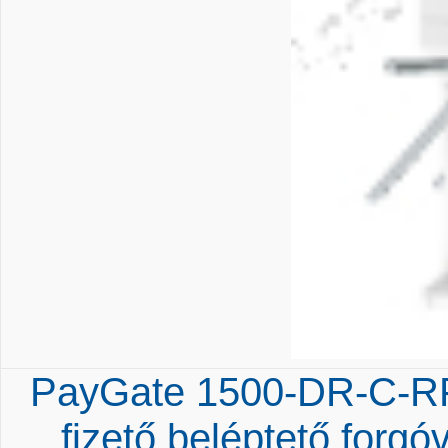
PayGate 1500-DR-C-RF
fizető beléptető forgó