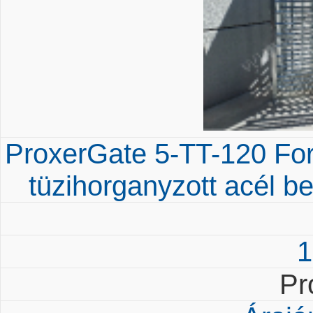
ProxerGate 5-TT-120 Fo
tüzihorganyzott acél b
1
Pr