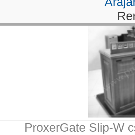
Árajá
Re
ProxerGate Slip-W 