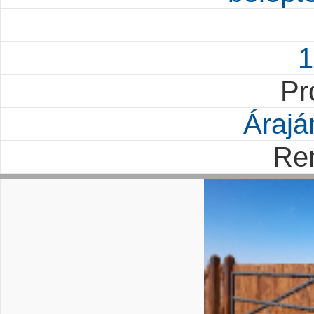
1
Pr
Árajá
Re