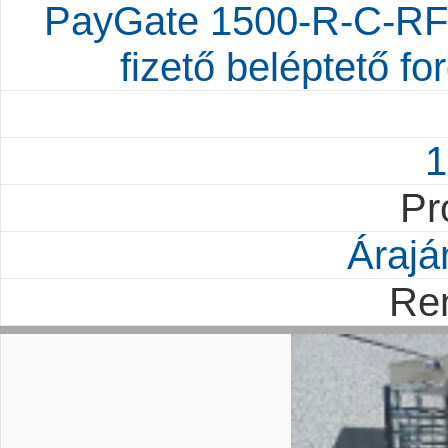
PayGate 1500-R-C-RF
fizető beléptető fo
1
Pr
Árajá
Re