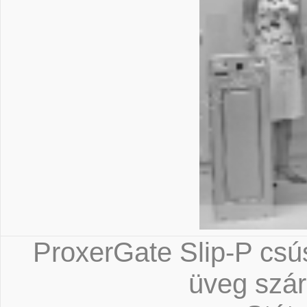
ProxerGate Slip-P csú
üveg szár