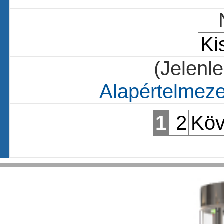
(Jelenle
Alapértelmezet
1
2
Köv