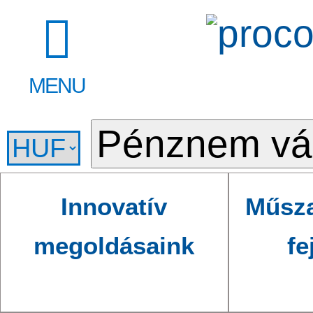
MENU
Innovatív
Műsza
megoldásaink
fe