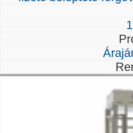
1
Pr
Árajá
Re