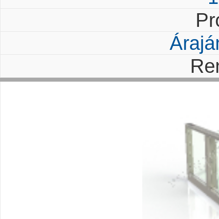
Pr
Árajá
Re