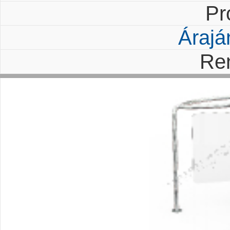
Pr
Árajá
Re