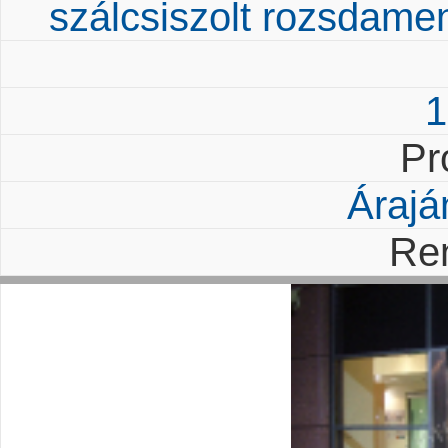
szálcsiszolt rozsdamen
1
Pr
Árajá
Re