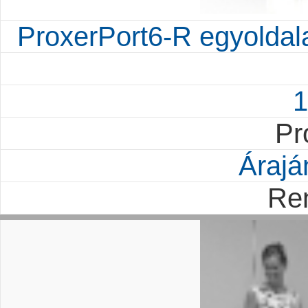
ProxerPort6-R egyoldal
1
Pr
Árajá
Re