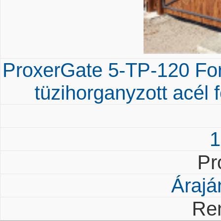
ProxerGate 5-TP-120 Fo
tüzihorganyzott acél f
1
Pr
Árajá
Re