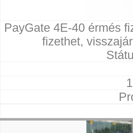
PayGate 4E-40 érmés fiz
fizethet, visszajá
Státu
1
Pr