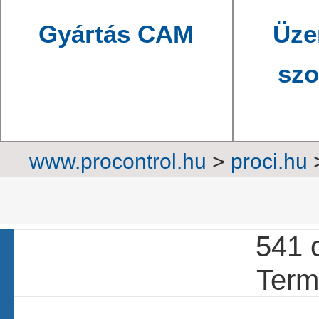
Gyártás CAM
Üze
szo
www.procontrol.hu
>
proci.hu
re
541 c
Termé