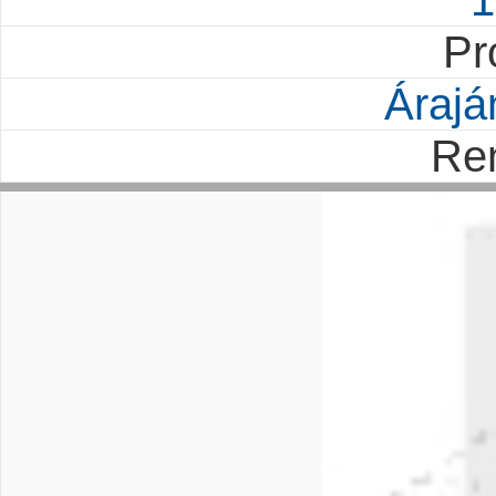
1
Pr
Árajá
Re