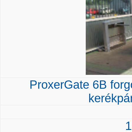
ProxerGate 6B forgó
kerékpá
1