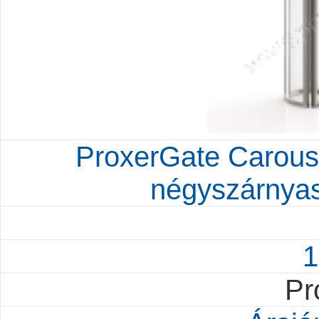
ProxerGate Carouse
négyszárnyas 
1
Pr