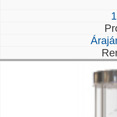
1
Pr
Árajá
Re