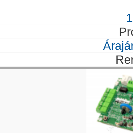
1
Pr
Árajá
Re