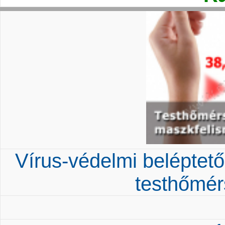
Vírus-védelmi beléptet
testhőmér