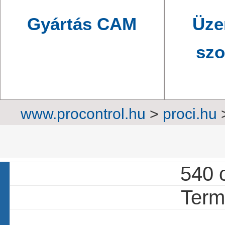
Gyártás CAM
Üze
szo
www.procontrol.hu
>
proci.hu
re
540 c
Termé