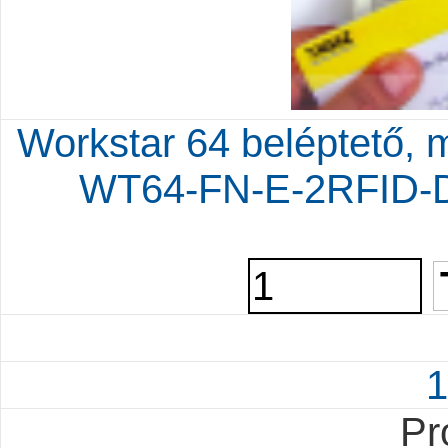
Workstar 64 beléptető, m
WT64-FN-E-2RFID-D
1
Pr