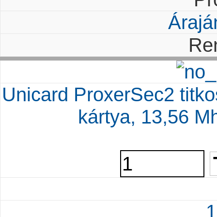
Árajá
Re
Unicard ProxerSec2 titkos
kártya, 13,56 M
1