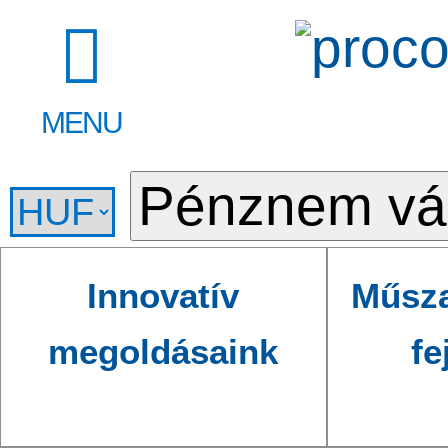
MENU
Innovatív
Műsza
megoldásaink
fe