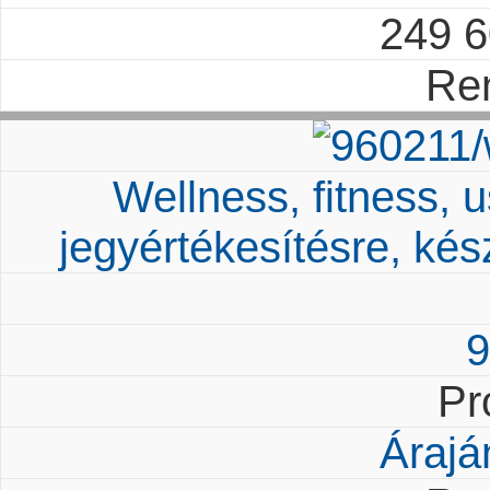
249 
Re
Wellness, fitness, 
jegyértékesítésre, ké
9
Pr
Árajá