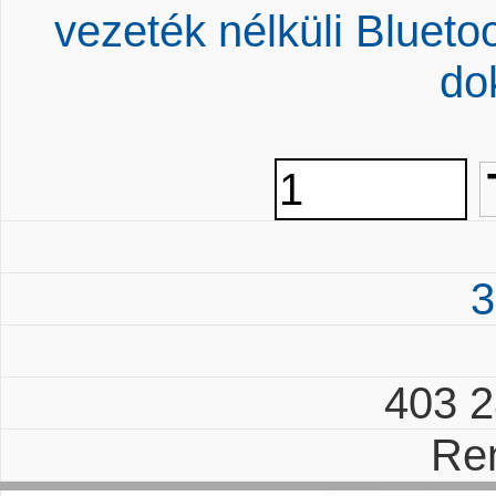
vezeték nélküli Blu
do
3
403 
Re