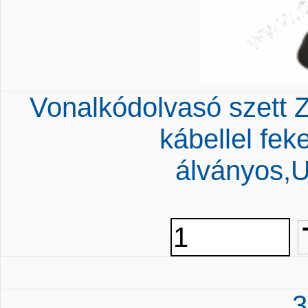
Vonalkódolvasó szett
kábellel fek
álványos,
3