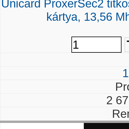
Unicard ProxerSec2 titkos
kártya, 13,56 M
1
Pr
2 6
Re