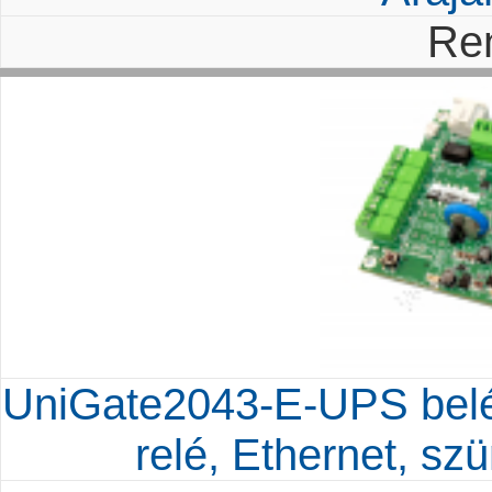
Re
UniGate2043-E-UPS belép
relé, Ethernet, s