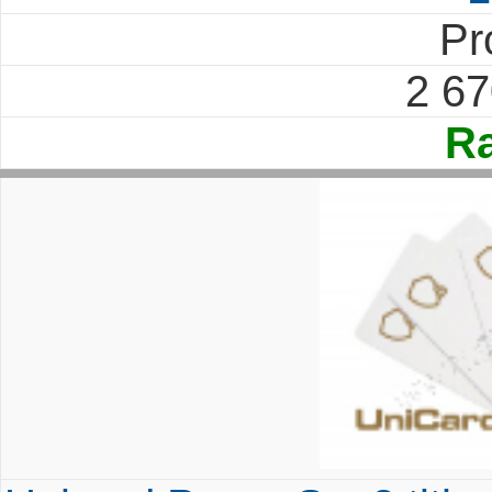
Pr
2 6
Ra