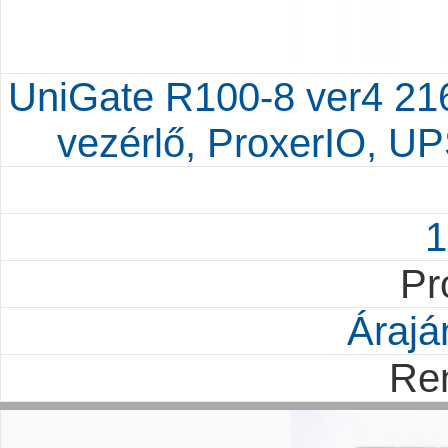
UniGate R100-8 ver4 2161
vezérlő, ProxerIO, UPS
1
Pr
Árajá
Re