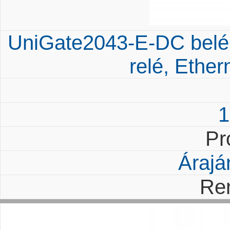
UniGate2043-E-DC belép
relé, Ethe
1
Pr
Árajá
Re