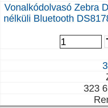
Vonalkódolvasó Zebra 
nélküli Bluetooth DS8
3
323 
Re