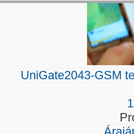
UniGate2043-GSM tel
1
Pr
Árajá