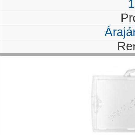
1
Pr
Árajá
Re