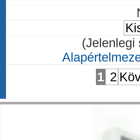
(Jelenlegi
Alapértelmezet
1
2
Köv