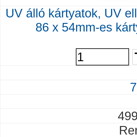
UV álló kártyatok, UV el
86 x 54mm-es kárt
7
49
Re