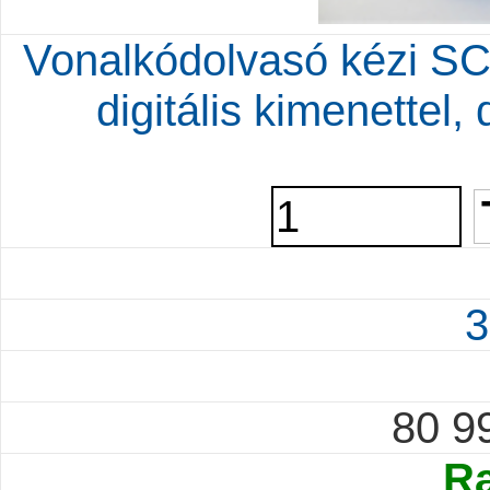
Vonalkódolvasó kézi 
digitális kimenettel
3
80 9
Ra