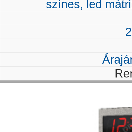
színes, led mát
2
Árajá
Re