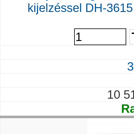
kijelzéssel DH-3615
3
10 5
Ra