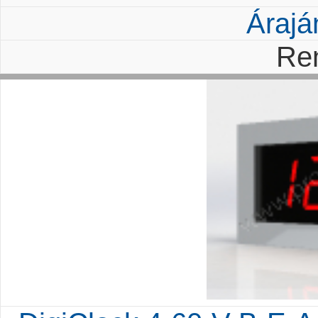
Árajá
Re