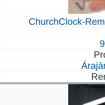
ChurchClock-Remo
9
Pr
Árajá
Re