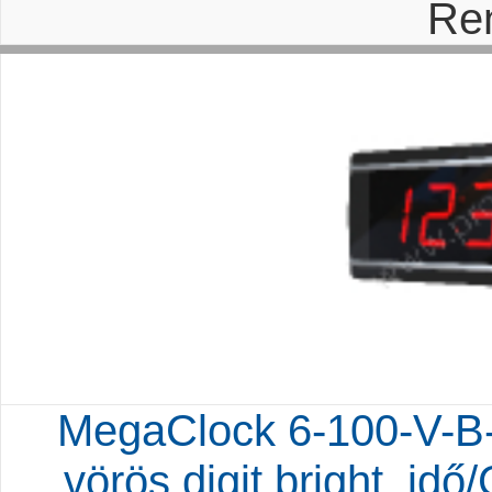
Re
MegaClock 6-100-V-B-
vörös digit,bright, id