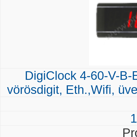
DigiClock 4-60-V-B-
vörösdigit, Eth.,Wifi, ü
1
Pr