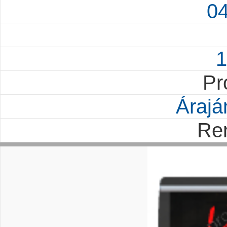
0
1
Pr
Árajá
Re