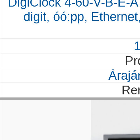
DigiClock 4-60-V-B-E-A
digit, óó:pp, Etherne
Pr
Árajá
Re