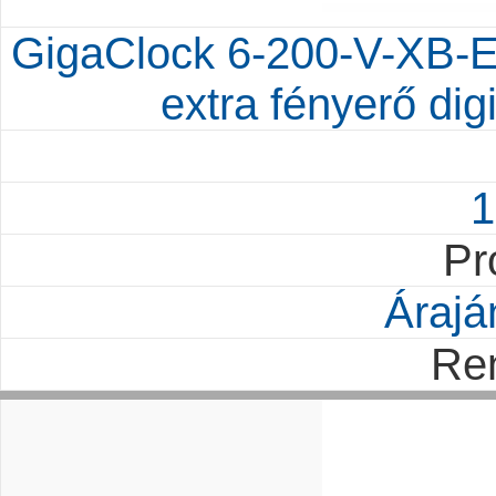
GigaClock 6-200-V-XB-E
extra fényerő dig
1
Pr
Árajá
Re