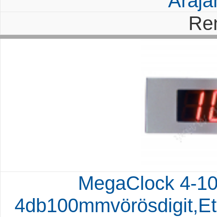
Árajá
Re
MegaClock 4-10
4db100mmvörösdigit,Eth