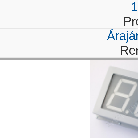
1
Pr
Árajá
Re