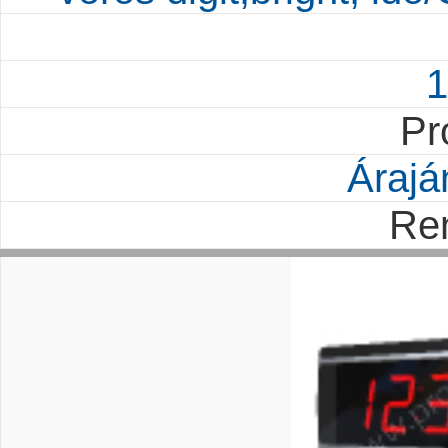
1
Pr
Árajá
Re