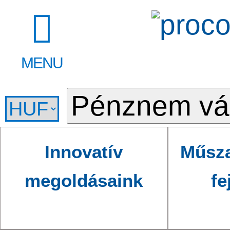
MENU
Innovatív
Műsza
megoldásaink
fe