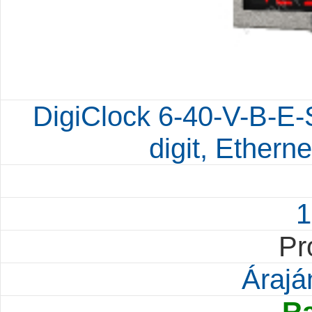
DigiClock 6-40-V-B-E-
digit, Etherne
1
Pr
Árajá