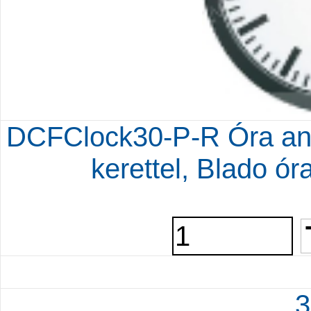
DCFClock30-P-R Óra an
kerettel, Blado ó
3