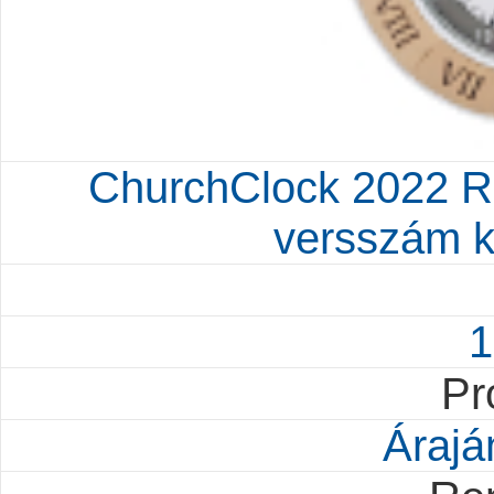
ChurchClock 2022 R
versszám ki
1
Pr
Árajá