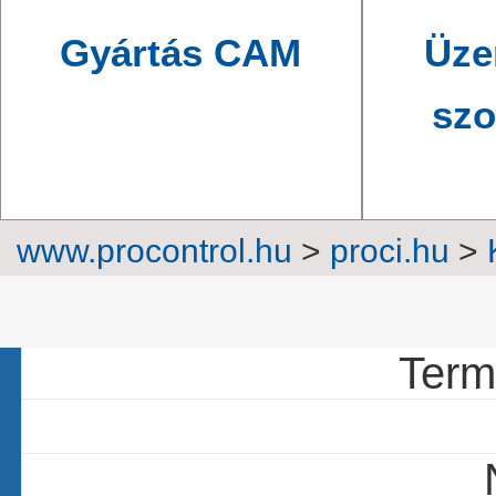
Gyártás CAM
Üze
szo
www.procontrol.hu
>
proci.hu
>
116 c
Termé