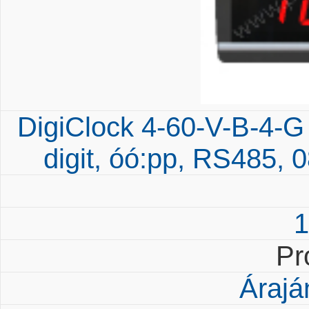
DigiClock 4-60-V-B-4-G
digit, óó:pp, RS485, 
1
Pr
Árajá