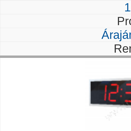
1
Pr
Árajá
Re