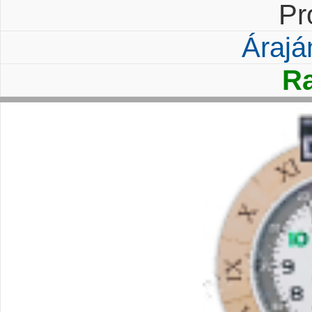
Pr
Árajá
Ra